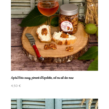
Apéri’Noix curry, piment d’Espelette, sel ou ail des ours
4,50
€