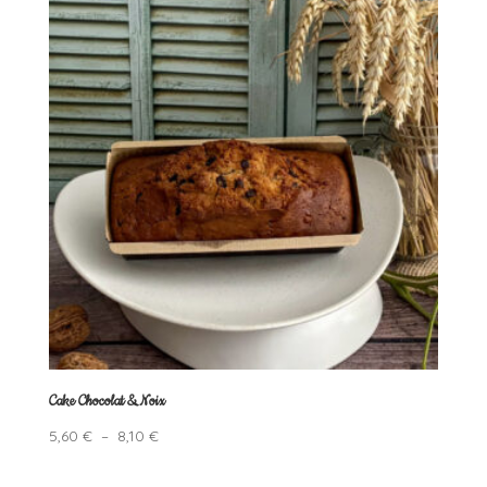
Cake Chocolat & Noix
Plage
5,60
€
–
8,10
€
de
prix :