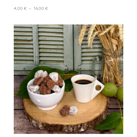
Plage
4,00
€
–
16,00
€
de
prix :
4,00 €
à
16,00 €