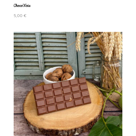
Choco’Noix
5,00
€