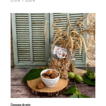
Plage
3,70
€
–
5,20
€
de
prix :
3,70 €
à
5,20 €
Cerneaux de noix