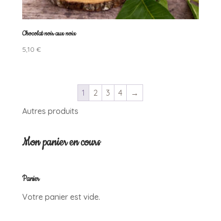
Chocolat noir aux noix
5,10
€
1
2
3
4
→
Autres produits
Mon panier en cours
Panier
Votre panier est vide.